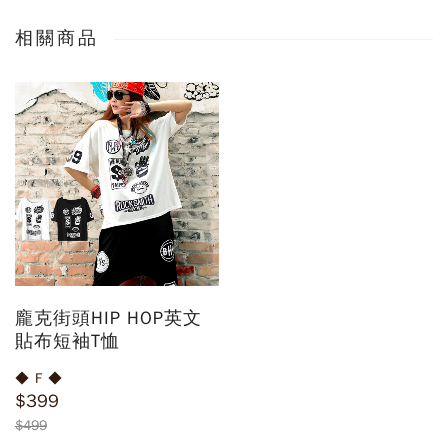
相關商品
龐克街頭HIP HOP英文
貼布短袖T恤
◆ F ◆
$399
$499