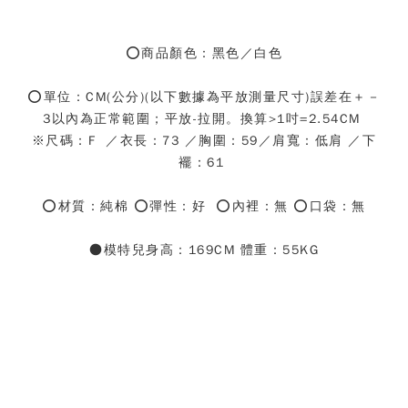
⭕商品顏色：
黑色／白色
⭕單位：CM(公分)(以下數據為平放測量尺寸)誤差在＋－
3以內為正常範圍；平放-拉開。換算>1吋=2.54CM
※尺碼：F ／衣長：73 ／胸圍：59／肩寬：低肩 ／下
襬：61
⭕材質：純棉 ⭕彈性：好 ⭕內裡：無 ⭕口袋：無
●模特兒身高：169CM 體重：55KG