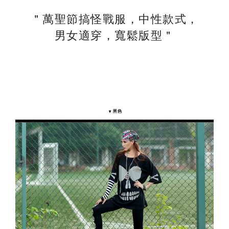
＂萬聖節搞怪戰服，中性款式，
男女適穿，寬鬆版型＂